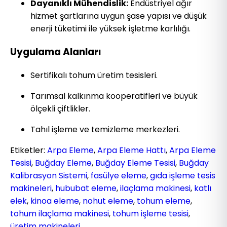
Dayanıklı Mühendislik:
Endüstriyel ağır
hizmet şartlarına uygun şase yapısı ve düşük
enerji tüketimi ile yüksek işletme karlılığı.
Uygulama Alanları
Sertifikalı tohum üretim tesisleri.
Tarımsal kalkınma kooperatifleri ve büyük
ölçekli çiftlikler.
Tahıl işleme ve temizleme merkezleri.
Etiketler:
Arpa Eleme
,
Arpa Eleme Hattı
,
Arpa Eleme
Tesisi
,
Buğday Eleme
,
Buğday Eleme Tesisi
,
Buğday
Kalibrasyon Sistemi
,
fasülye eleme
,
gıda işleme tesis
makineleri
,
hububat eleme
,
ilaçlama makinesi
,
katlı
elek
,
kinoa eleme
,
nohut eleme
,
tohum eleme
,
tohum ilaçlama makinesi
,
tohum işleme tesisi
,
üretim makineleri