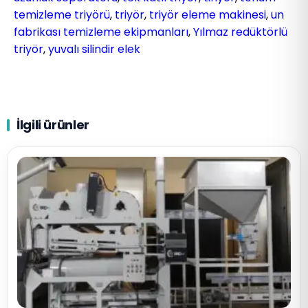
temizleme triyörü
,
triyör
,
triyör eleme makinesi
,
un
fabrikası temizleme ekipmanları
,
Yılmaz redüktörlü
triyör
,
yuvalı silindir elek
İlgili ürünler