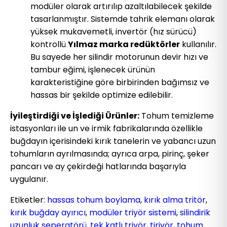
modüler olarak artırılıp azaltılabilecek şekilde
tasarlanmıştır. Sistemde tahrik elemanı olarak
yüksek mukavemetli, invertör (hız sürücü)
kontrollü
Yılmaz marka redüktörler
kullanılır.
Bu sayede her silindir motorunun devir hızı ve
tambur eğimi, işlenecek ürünün
karakteristiğine göre birbirinden bağımsız ve
hassas bir şekilde optimize edilebilir.
İyileştirdiği ve İşlediği Ürünler:
Tohum temizleme
istasyonları ile un ve irmik fabrikalarında özellikle
buğdayın içerisindeki kırık tanelerin ve yabancı uzun
tohumların ayrılmasında; ayrıca arpa, pirinç, şeker
pancarı ve ay çekirdeği hatlarında başarıyla
uygulanır.
Etiketler:
hassas tohum boylama
,
kırık alma tritör
,
kırık buğday ayırıcı
,
modüler triyör sistemi
,
silindirik
uzunluk seperatörü
,
tek katlı triyör
,
tiriyör
,
tohum