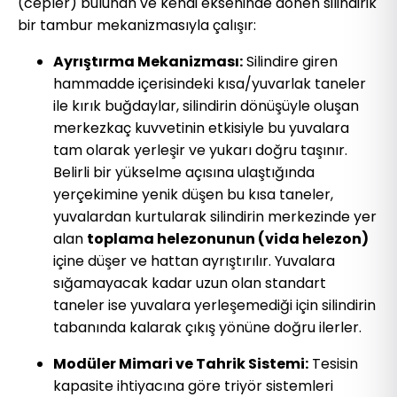
(cepler) bulunan ve kendi ekseninde dönen silindirik
bir tambur mekanizmasıyla çalışır:
Ayrıştırma Mekanizması:
Silindire giren
hammadde içerisindeki kısa/yuvarlak taneler
ile kırık buğdaylar, silindirin dönüşüyle oluşan
merkezkaç kuvvetinin etkisiyle bu yuvalara
tam olarak yerleşir ve yukarı doğru taşınır.
Belirli bir yükselme açısına ulaştığında
yerçekimine yenik düşen bu kısa taneler,
yuvalardan kurtularak silindirin merkezinde yer
alan
toplama helezonunun (vida helezon)
içine düşer ve hattan ayrıştırılır. Yuvalara
sığamayacak kadar uzun olan standart
taneler ise yuvalara yerleşemediği için silindirin
tabanında kalarak çıkış yönüne doğru ilerler.
Modüler Mimari ve Tahrik Sistemi:
Tesisin
kapasite ihtiyacına göre triyör sistemleri