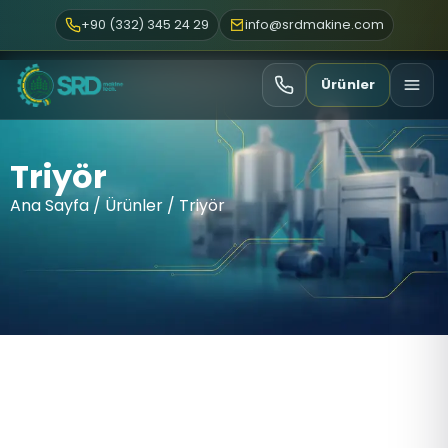
+90 (332) 345 24 29
info@srdmakine.com
Ürünler
Triyör
Ana Sayfa
/
Ürünler
/ Triyör