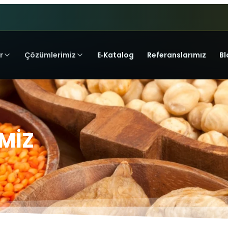
r
Çözümlerimiz
E‑Katalog
Referanslarımız
Bl
İMİZ