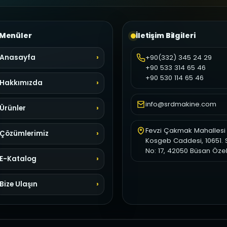
Menüler
İletişim Bilgileri
Anasayfa
+90(332) 345 24 29
+90 533 314 65 46
+90 530 114 65 46
Hakkımızda
info@srdmakine.com
Ürünler
Fevzi Çakmak Mahallesi
Çözümlerimiz
Kosgeb Caddesi, 10651. 
No: 17, 42050 Büsan Öze
E-Katalog
Bize Ulaşın