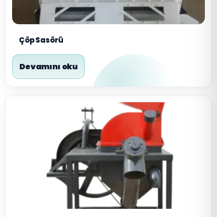
Çöp Sasörü
Devamını oku