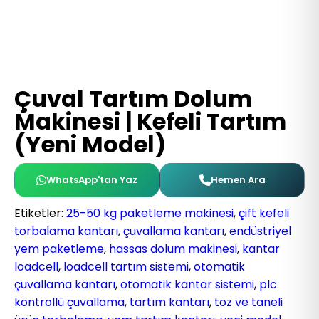
Çuval Tartım Dolum
Makinesi | Kefeli Tartım
(Yeni Model)
WhatsApp'tan Yaz
Hemen Ara
Etiketler:
25-50 kg paketleme makinesi
,
çift kefeli
torbalama kantarı
,
çuvallama kantarı
,
endüstriyel
yem paketleme
,
hassas dolum makinesi
,
kantar
loadcell
,
loadcell tartım sistemi
,
otomatik
çuvallama kantarı
,
otomatik kantar sistemi
,
plc
kontrollü çuvallama
,
tartım kantarı
,
toz ve taneli