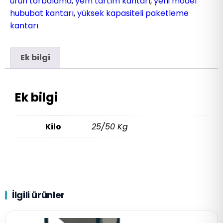
ürün torbalama
,
yem tartım kantarı
,
yeni model
hububat kantarı
,
yüksek kapasiteli paketleme
kantarı
Ek bilgi
Ek bilgi
Kilo
25/50 Kg
İlgili ürünler