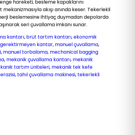
 denge hareketi, besleme kapaklarını
it mekanizmasıyla akışı anında keser. Tekerlekli
 enerji beslemesine ihtiyaç duymadan depolarda
aşınarak seri çuvallama imkanı sunar.
ma kantarı
,
brüt tartım kantarı
,
ekonomik
k gerektirmeyen kantar
,
manuel çuvallama
,
i
,
manuel torbalama
,
mechanical bagging
ma
,
mekanik çuvallama kantarı
,
mekanik
anik tartım üniteleri
,
mekanik tek kefe
erazisi
,
tahıl çuvallama makinesi
,
tekerlekli