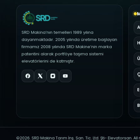
M
A
SRD Makina’nın temelleri 1989 yılına
dayanmaktadır. 2005 yılında üretime başlayan
H
firmamız 2008 yılında SRD Makine’nin marka
patentini alarak portföye taşıma sistemi
Ü
elevatörlerini de katmıştır.
Ç
E
B
©2026. SRD Makina Tarım İnş. San. Tic. Ltd. Şti- Elevatorsan. All