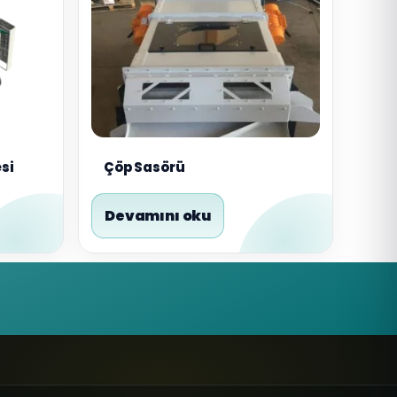
si
Çöp Sasörü
Devamını oku