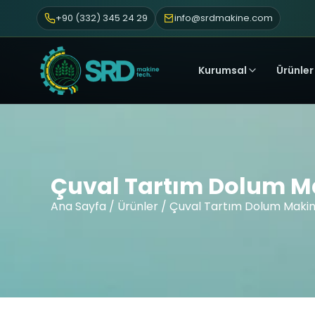
+90 (332) 345 24 29
info@srdmakine.com
Kurumsal
Ürünler
Çuval Tartım Dolum Ma
Ana Sayfa
/
Ürünler
/ Çuval Tartım Dolum Makin