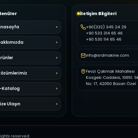
enüler
İletişim Bilgileri
nasayfa
+90(332) 345 24 29
+90 533 314 65 46
+90 530 114 65 46
akkımızda
info@srdmakine.com
rünler
Fevzi Çakmak Mahallesi
özümlerimiz
Kosgeb Caddesi, 10651. S
No: 17, 42050 Büsan Özel
-Katalog
ize Ulaşın
 rights reserved.