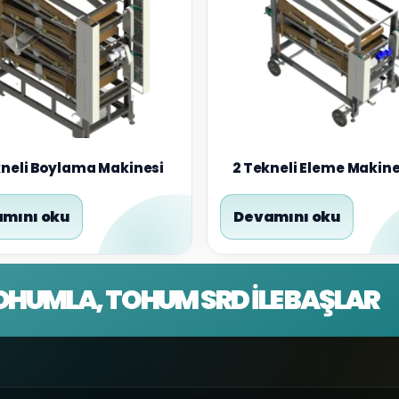
kneli Boylama Makinesi
2 Tekneli Eleme Makine
mını oku
Devamını oku
OHUMLA, TOHUM SRD İLE BAŞLAR