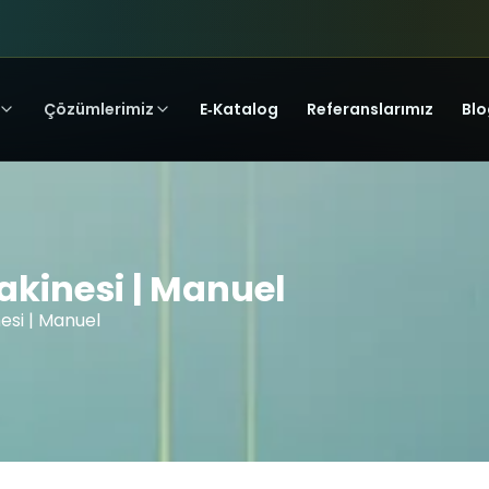
Çözümlerimiz
E‑Katalog
Referanslarımız
Blo
kinesi | Manuel
esi | Manuel