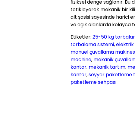
fiziksel denge sağlanır. Bu
tetikleyerek mekanik bir kil
alt şasisi sayesinde harici
ve açık alanlarda kolayca t
Etiketler:
25-50 kg torbala
torbalama sistemi
,
elektri
manuel çuvallama makines
machine
,
mekanik çuvalla
kantar
,
mekanik tartım
,
mek
kantar
,
seyyar paketleme t
paketleme sehpası