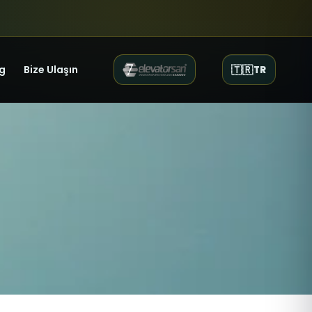
g
Bize Ulaşın
🇹🇷
TR