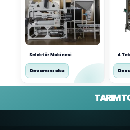
Selektör Makinesi
4 Te
Devamını oku
Deva
TARIM T