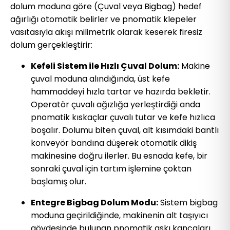
dolum moduna göre (Çuval veya Bigbag) hedef
ağırlığı otomatik belirler ve pnomatik klepeler
vasıtasıyla akışı milimetrik olarak keserek firesiz
dolum gerçekleştirir:
Kefeli Sistem ile Hızlı Çuval Dolum:
Makine
çuval moduna alındığında, üst kefe
hammaddeyi hızla tartar ve hazırda bekletir.
Operatör çuvalı ağızlığa yerleştirdiği anda
pnomatik kıskaçlar çuvalı tutar ve kefe hızlıca
boşalır. Dolumu biten çuval, alt kısımdaki bantlı
konveyör bandına düşerek otomatik dikiş
makinesine doğru ilerler. Bu esnada kefe, bir
sonraki çuval için tartım işlemine çoktan
başlamış olur.
Entegre Bigbag Dolum Modu:
Sistem bigbag
moduna geçirildiğinde, makinenin alt taşıyıcı
gövdesinde bulunan pnomatik askı kancaları