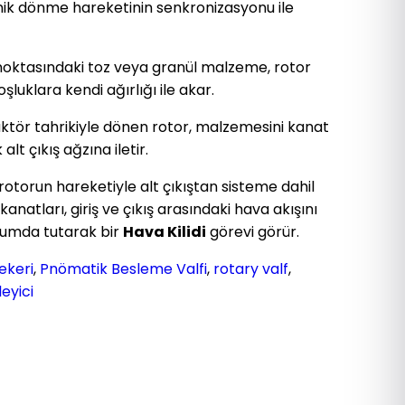
ik dönme hareketinin senkronizasyonu ile
oktasındaki toz veya granül malzeme, rotor
şluklara kendi ağırlığı ile akar.
tör tahrikiyle dönen rotor, malzemesini kanat
alt çıkış ağzına iletir.
otorun hareketiyle alt çıkıştan sisteme dahil
kanatları, giriş ve çıkış arasındaki hava akışını
mumda tutarak bir
Hava Kilidi
görevi görür.
ekeri
,
Pnömatik Besleme Valfi
,
rotary valf
,
leyici