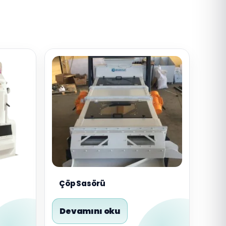
Çöp Sasörü
Devamını oku