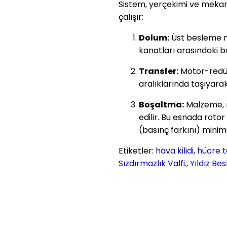
Sistem, yerçekimi ve mekan
çalışır:
Dolum:
Üst besleme n
kanatları arasındaki bo
Transfer:
Motor-redük
aralıklarında taşıyarak 
Boşaltma:
Malzeme, r
edilir. Bu esnada rotor 
(basınç farkını) mini
Etiketler:
hava kilidi
,
hücre t
Sızdırmazlık Valfi.
,
Yıldız Bes