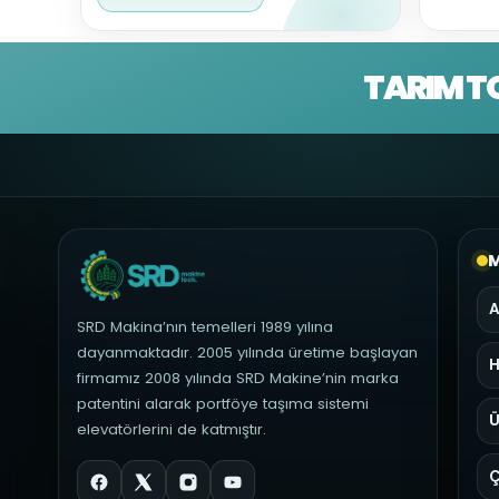
TARIM T
M
A
SRD Makina’nın temelleri 1989 yılına
dayanmaktadır. 2005 yılında üretime başlayan
H
firmamız 2008 yılında SRD Makine’nin marka
patentini alarak portföye taşıma sistemi
Ü
elevatörlerini de katmıştır.
Ç