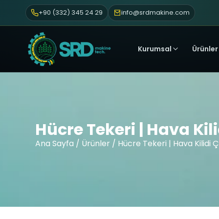
+90 (332) 345 24 29
info@srdmakine.com
Kurumsal
Ürünler
Hücre Tekeri | Hava Kil
Ana Sayfa
/
Ürünler
/ Hücre Tekeri | Hava Kilidi 