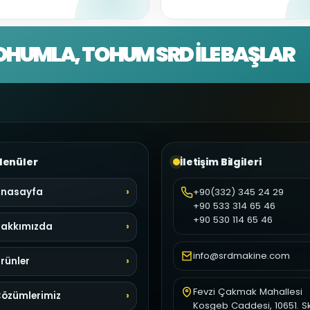
OHUMLA, TOHUM SRD İLE BAŞLAR
enüler
İletişim Bilgileri
nasayfa
+90(332) 345 24 29
+90 533 314 65 46
+90 530 114 65 46
akkımızda
info@srdmakine.com
rünler
Fevzi Çakmak Mahallesi
özümlerimiz
Kosgeb Caddesi, 10651. S