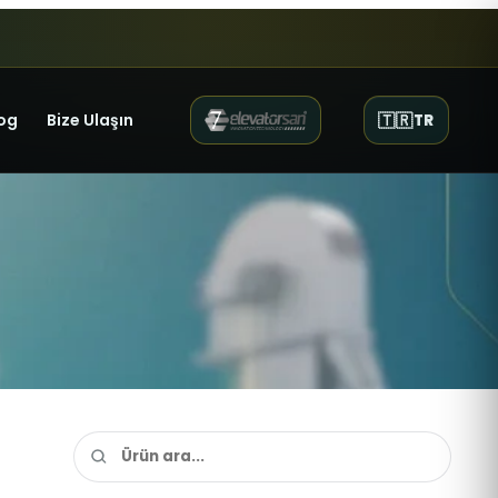
og
Bize Ulaşın
🇹🇷
TR