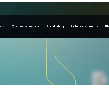
r
Çözümlerimiz
E‑Katalog
Referanslarımız
Bl