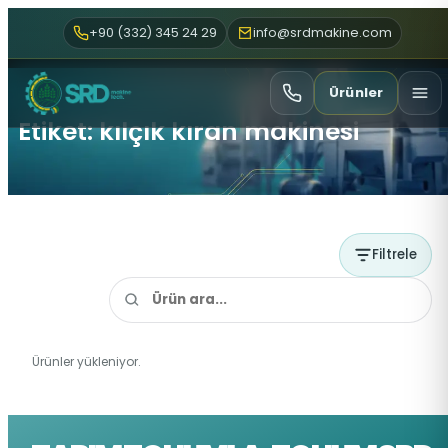
+90 (332) 345 24 29
info@srdmakine.com
Ürünler
Etiket: kılçık kıran makinesi
Filtrele
Ürünler yükleniyor.