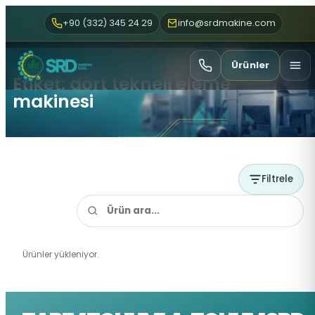
+90 (332) 345 24 29
info@srdmakine.com
Ürünler
Etiket: dört tekneli eleme
makinesi
Filtrele
Ürünler yükleniyor.